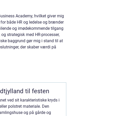
siness Academy, hvilket giver mig
n for både HR og ledelse og brænder
n smilende og imødekommende tilgang
k og strategisk med HR-processer,
e baggrund gør mig i stand til at
lutninger, der skaber værdi på
tjylland til festen
et ved sit karakteristiske kryds i
ller polstret materiale. Den
orsamlingshuse og på gårde og