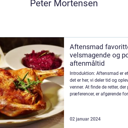
Peter Mortensen
Aftensmad favoritte
velsmagende og pop
aftenmåltid
Introduktion: Aftensmad er et
det er her, vi deler tid og op
venner. At finde de retter, de
præferencer, er afgørende fo
omkring middagsb...
02 januar 2024