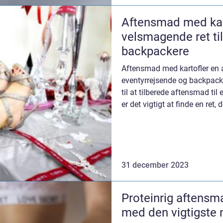
Aftensmad med kart
velsmagende ret ti
backpackere
Aftensmad med kartofler en a
eventyrrejsende og backpack
til at tilberede aftensmad ti
er det vigtigt at finde en ret,
næring...
31 december 2023
Proteinrig aftensm
med den vigtigste 