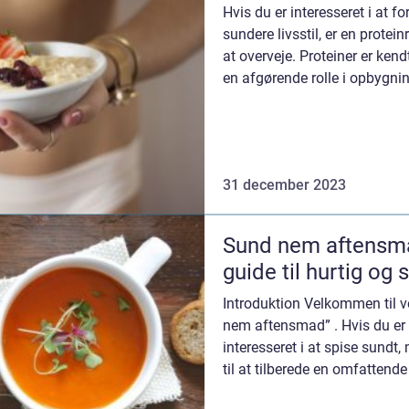
Hvis du er interesseret i at f
sundere livsstil, er en protei
at overveje. Proteiner er ke
en afgørende rolle i opbygni
væv og m...
31 december 2023
Sund nem aftensma
guide til hurtig og
Introduktion Velkommen til v
nem aftensmad” . Hvis du er e
interesseret i at spise sundt, 
til at tilberede en omfattende