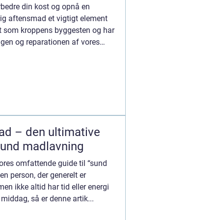
orbedre din kost og opnå en
nrig aftensmad et vigtigt element
ndt som kroppens byggesten og har
ngen og reparationen af vores
d – den ultimative
 sund madlavning
ores omfattende guide til “sund
n person, der generelt er
men ikke altid har tid eller energi
 middag, så er denne artik...