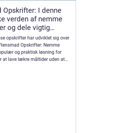
pskrifter: I denne
rske verden af nemme
r og dele vigtig
soner, der generelt er
se opskrifter har udviklet sig over
e emne
 Aftensmad Opskrifter: Nemme
opulær og praktisk løsning for
at lave lækre måltider uden at