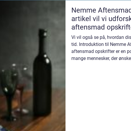
Nemme Aftensmad O
artikel vil vi udfo
aftensmad opskrifte
information for per
Vi vil også se på, hvordan dis
interesseret i dett
tid. Introduktion til Nemme
aftensmad opskrifter er en p
mange mennesker, der ønsker 
bruge for ...