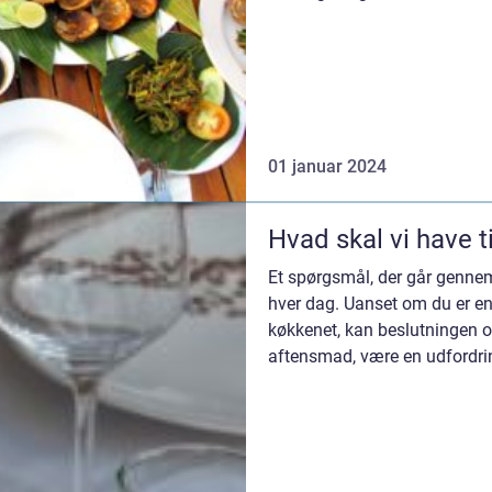
økonomisk. I d...
01 januar 2024
Hvad skal vi have 
Et spørgsmål, der går genn
hver dag. Uanset om du er en 
køkkenet, kan beslutningen om
aftensmad, være en udfordring
denne alm...