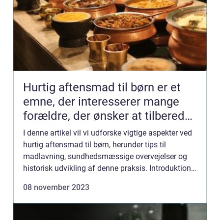
Hurtig aftensmad til børn er et
emne, der interesserer mange
forældre, der ønsker at tilberede
sunde og næringsrige måltider til
I denne artikel vil vi udforske vigtige aspekter ved
deres børn på en effektiv måde
hurtig aftensmad til børn, herunder tips til
madlavning, sundhedsmæssige overvejelser og
historisk udvikling af denne praksis. Introduktion
til hurtig aftensmad til børn At lave hurtig
08 november 2023
aftensmad ti...