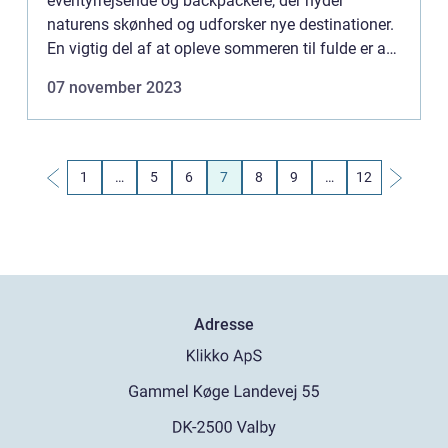
eventyrrejsende og backpackere, der nyder
naturens skønhed og udforsker nye destinationer.
En vigtig del af at opleve sommeren til fulde er at
nyde lækker aftensmad under åben himmel.
07 november 2023
Sommer aftensmad er m...
1
…
5
6
7
8
9
…
12
Adresse