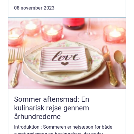
eller tabe sig på. Men hvad indebærer en
08 november 2023
fedtfattig aftensmad? Og...
Sommer aftensmad: En
kulinarisk rejse gennem
århundrederne
Introduktion : Sommeren er højsæson for både