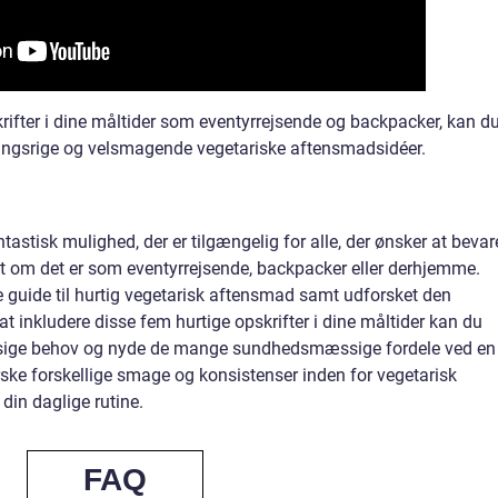
ifter i dine måltider som eventyrrejsende og backpacker, kan d
ingsrige og velsmagende vegetariske aftensmadsidéer.
astisk mulighed, der er tilgængelig for alle, der ønsker at bevar
et om det er som eventyrrejsende, backpacker eller derhjemme.
e guide til hurtig vegetarisk aftensmad samt udforsket den
at inkludere disse fem hurtige opskrifter i dine måltider kan du
æssige behov og nyde de mange sundhedsmæssige fordele ved en
rske forskellige smage og konsistenser inden for vegetarisk
din daglige rutine.
FAQ