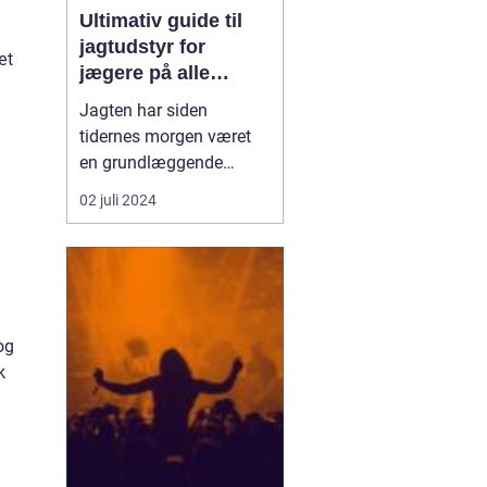
Ultimativ guide til
jagtudstyr for
æt
jægere på alle
niveauer
Jagten har siden
tidernes morgen været
en grundlæggende
menneskelig aktivitet, en
02 juli 2024
kunst der kræver snilde,
kendskab til naturen, og
naturligvis det rette
udstyr. Jagt er i dag en
populær hobby blandt
mange, som søger
og
spænding og
k
naturforbundethed. Me...