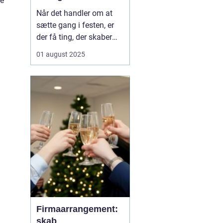
ne
underholdning til
Når det handler om at
enhver anledning
sætte gang i festen, er
der få ting, der skaber
samme stemning og
01 august 2025
latter som en god
omgang karaoke. Uanset
om det er til en
fødselsdag, firmafest,
bryllup eller bare en
hyggelig aften med
vennerne, er ka...
Firmaarrangement:
skab