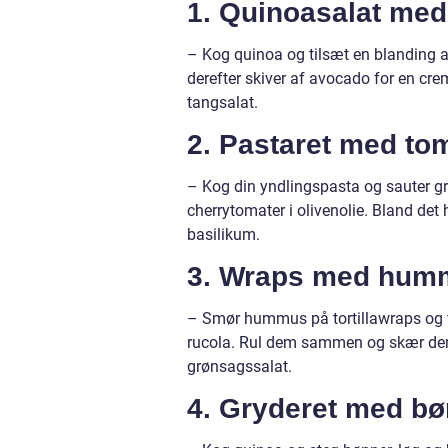
1. Quinoasalat med
– Kog quinoa og tilsæt en blanding a
derefter skiver af avocado for en cre
tangsalat.
2. Pastaret med to
– Kog din yndlingspasta og sauter gr
cherrytomater i olivenolie. Bland d
basilikum.
3. Wraps med humm
– Smør hummus på tortillawraps og til
rucola. Rul dem sammen og skær dem i
grønsagssalat.
4. Gryderet med bø