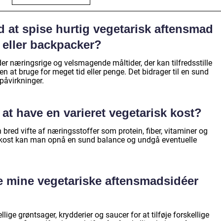
d at spise hurtig vegetarisk aftensmad
 eller backpacker?
er næringsrige og velsmagende måltider, der kan tilfredsstille
at bruge for meget tid eller penge. Det bidrager til en sund
øpåvirkninger.
t at have en varieret vegetarisk kost?
n bred vifte af næringsstoffer som protein, fiber, vitaminer og
t kost kan man opnå en sund balance og undgå eventuelle
e mine vegetariske aftensmadsidéer
ge grøntsager, krydderier og saucer for at tilføje forskellige