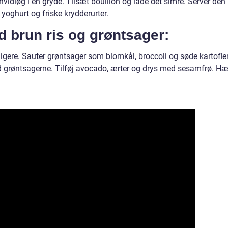
vidløg i en gryde. Tilsæt bouillon og lade det simre. Server den
yoghurt og friske krydderurter.
 brun ris og grøntsager:
idligere. Sauter grøntsager som blomkål, broccoli og søde kartofler
d grøntsagerne. Tilføj avocado, ærter og drys med sesamfrø. Hæ