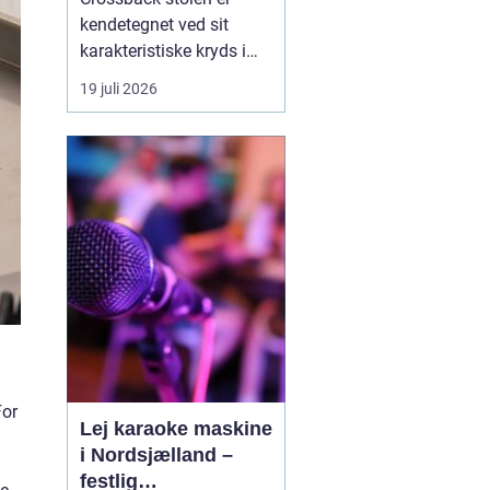
kendetegnet ved sit
karakteristiske kryds i
ryggen og ofte et sæde i
19 juli 2026
træ eller polstret
materiale. Den bruges
bredt i festtelte, i
forsamlingshuse og på
gårde og herregårde,
hvor værter ø...
For
Lej karaoke maskine
i Nordsjælland –
festlig