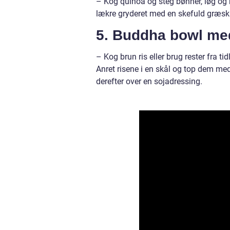
– Kog quinoa og steg bønner, løg og h
lækre gryderet med en skefuld græsk 
5. Buddha bowl med
– Kog brun ris eller brug rester fra t
Anret risene i en skål og top dem me
derefter over en sojadressing.