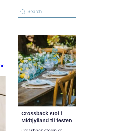
nel
Crossback stol i
Midtjylland til festen
Crossback stolen er