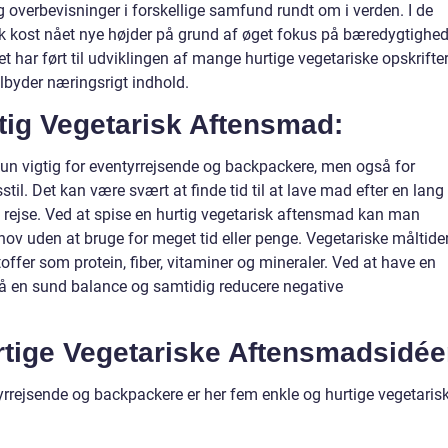
og overbevisninger i forskellige samfund rundt om i verden. I de
isk kost nået nye højder på grund af øget fokus på bæredygtighed
 har ført til udviklingen af mange hurtige vegetariske opskrifter
ilbyder næringsrigt indhold.
tig Vegetarisk Aftensmad:
kun vigtig for eventyrrejsende og backpackere, men også for
stil. Det kan være svært at finde tid til at lave mad efter en lang
t rejse. Ved at spise en hurtig vegetarisk aftensmad kan man
uden at bruge for meget tid eller penge. Vegetariske måltide
offer som protein, fiber, vitaminer og mineraler. Ved at have en
nå en sund balance og samtidig reducere negative
ige Vegetariske Aftensmadsidée
ntyrrejsende og backpackere er her fem enkle og hurtige vegetaris