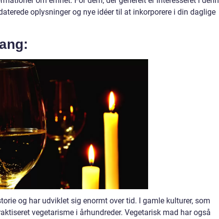
mationer om emnet. For dem, der generelt er interesseret i den
opdaterede oplysninger og nye idéer til at inkorporere i din daglige
ang:
orie og har udviklet sig enormt over tid. I gamle kulturer, som
 praktiseret vegetarisme i århundreder. Vegetarisk mad har også