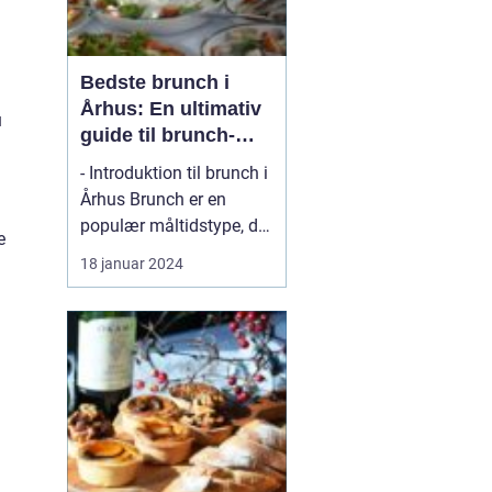
Bedste brunch i
Århus: En ultimativ
u
guide til brunch-
elskere i byen
- Introduktion til brunch i
Århus Brunch er en
populær måltidstype, der
e
kombinerer det bedste af
18 januar 2024
både morgenmad og
frokost. Det er et måltid,
der tr...