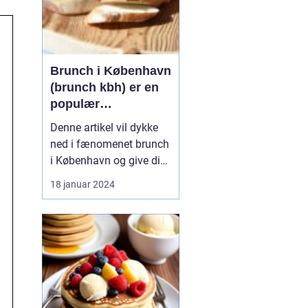
Brunch i København
(brunch kbh) er en
populær
madoplevelse, der
Denne artikel vil dykke
tiltrækker både
ned i fænomenet brunch
lokale og
i København og give dig
besøgende fra nær
en dybdegående
18 januar 2024
og fjern
forståelse af det samt en
historisk gennemgang af
hvordan brunch kulturen
har udviklet sig over tid.
Præsentation af brunch
kb Brunch er en
kombination af