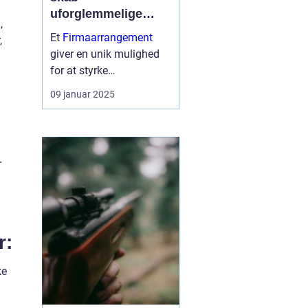
uforglemmelige
,
oplevelser for
Et
Firmaarrangement
,
medarbejderne
giver en unik mulighed
for at styrke
medarbejderteamet og
09 januar 2025
forbedre virksomhedens
kultur. Disse
arrangementer fungerer
ikke blot som en pause
r
fra den daglige rutine,
men som en platform for
netv...
r:
ke