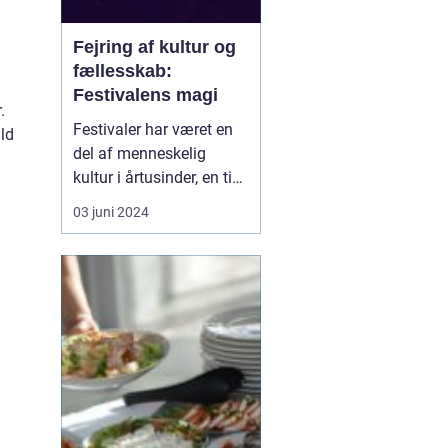
Fejring af kultur og
fællesskab:
Festivalens magi
.
Festivaler har været en
ld
del af menneskelig
kultur i årtusinder, en tid
hvor samfund samles
03 juni 2024
for at fejre, dele og
opleve det, der gør livet
farverigt og levende.
Moderne festivaler
spænder over et bredt
spektrum, fra musik og
film til kunst og
gastron...