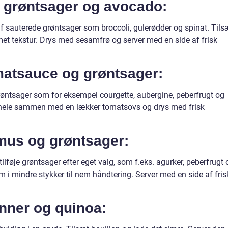
 grøntsager og avocado:
f sauterede grøntsager som broccoli, gulerødder og spinat. Tils
met tekstur. Drys med sesamfrø og server med en side af frisk
matsauce og grøntsager:
øntsager som for eksempel courgette, aubergine, peberfrugt og
et hele sammen med en lækker tomatsovs og drys med frisk
us og grøntsager:
føje grøntsager efter eget valg, som f.eks. agurker, peberfrugt 
 mindre stykker til nem håndtering. Server med en side af fris
nner og quinoa: