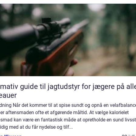
imativ guide til jagtudstyr for jægere på all
eauer
dning Når det kommer til at spise sundt og opnå en velafbalanc
 er aftensmaden ofte et afgørende måltid. At vælge kalorielet
smad kan være en fantastisk måde at opretholde en sund livssti
dig med at du får nydelse og tilf...