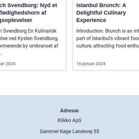
ch Svendborg: Nyd et
Istanbul Brunch: A
flødighedshorn af
Delightful Culinary
soplevelser
Experience
endborg En Kulinarisk
Introduction: Brunch is an in
e ved Kysten Svendborg,
part of Istanbul's vibrant foo
armerende by omkranset af
culture, attracting food enthus
.
uar 2024
16 januar 2024
Adresse