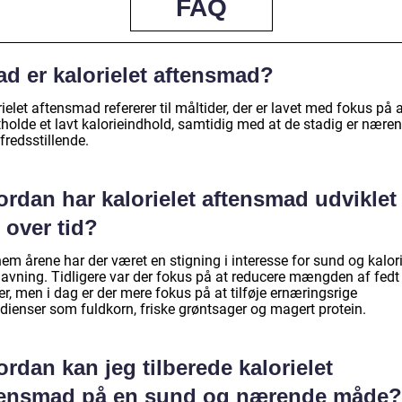
FAQ
ad er kalorielet aftensmad?
ielet aftensmad refererer til måltider, der er lavet med fokus på 
tholde et lavt kalorieindhold, samtidig med at de stadig er nære
lfredsstillende.
rdan har kalorielet aftensmad udviklet
 over tid?
m årene har der været en stigning i interesse for sund og kalori
avning. Tidligere var der fokus på at reducere mængden af fedt
r, men i dag er der mere fokus på at tilføje ernæringsrige
edienser som fuldkorn, friske grøntsager og magert protein.
rdan kan jeg tilberede kalorielet
tensmad på en sund og nærende måde?