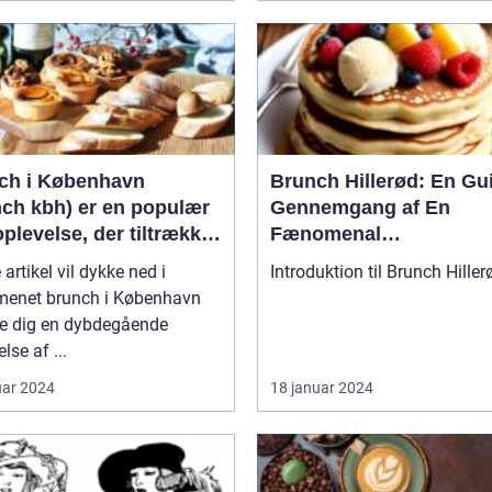
ch i København
Brunch Hillerød: En Gu
nch kbh) er en populær
Gennemgang af En
levelse, der tiltrækker
Fænomenal
 lokale og besøgende
Morgenmadoplevelse
artikel vil dykke ned i
ær og fjern
enet brunch i København
ve dig en dybdegående
lse af ...
uar 2024
18 januar 2024