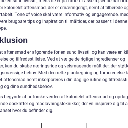
de en sund livsstil, mens de er på farten. Disse rejsende har ofte
r kalorielet aftensmad, der er ernæringsrigt, nemt at tilberede o
rtabelt. Tone of voice skal være informativ og engagerende, me
vere brugbare tips og inspiration til måltider, der passer til denne
pe.
klusion
et aftensmad er afgørende for en sund livsstil og kan være en kil
else og tilfredsstillelse. Ved at vælge de rigtige ingredienser og
er, kan du skabe næringsrige og velsmagende måltider, der støtte
gsmæssige behov. Med den rette planlægning og forberedelse 
et aftensmad nemt inkorporeres i din daglige rutine og tilfredssti
g og dine sundhedsbehov.
os begynde at udforske verden af kalorielet aftensmad og opda
e opskrifter og madlavningsteknikker, der vil inspirere dig til a
anset hvor du befinder dig.