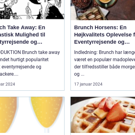
ch Take Away: En
Brunch Horsens: En
stisk Mulighed til
Højkvalitets Oplevelse 
tyrrejsende og
Eventyrrejsende og
packere
Backpackere
ON Brunch take away
Indledning: Brunch har læng
ndet hurtigt popularitet
været en populær madopleve
 eventyrrejsende og
der tilfredsstiller både morg
ckere....
og ...
uar 2024
17 januar 2024