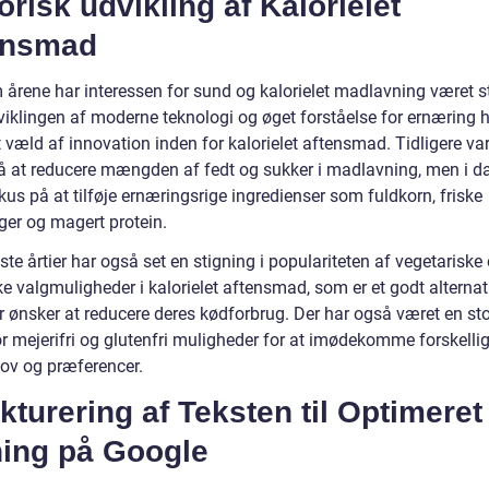
orisk udvikling af Kalorielet
ensmad
årene har interessen for sund og kalorielet madlavning været s
iklingen af moderne teknologi og øget forståelse for ernæring h
 væld af innovation inden for kalorielet aftensmad. Tidligere var
å at reducere mængden af fedt og sukker i madlavning, men i da
us på at tilføje ernæringsrige ingredienser som fuldkorn, friske
ger og magert protein.
te årtier har også set en stigning i populariteten af vegetariske
 valgmuligheder i kalorielet aftensmad, som er et godt alternati
r ønsker at reducere deres kødforbrug. Der har også været en st
or mejerifri og glutenfri muligheder for at imødekomme forskelli
ov og præferencer.
kturering af Teksten til Optimeret
ning på Google