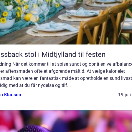
ssback stol i Midtjylland til festen
dning Når det kommer til at spise sundt og opnå en velafbalanc
 er aftensmaden ofte et afgørende måltid. At vælge kalorielet
smad kan være en fantastisk måde at opretholde en sund livssti
dig med at du får nydelse og tilf...
n Klausen
19 jul