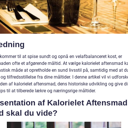
ledning
kommer til at spise sundt og opnå en velafbalanceret kost, er
aden ofte et afgørende måltid. At vælge kalorielet aftensmad 
stisk måde at opretholde en sund livsstil på, samtidig med at du
og tilfredsstillelse fra dine måltider. I denne artikel vil vi udforsk
den af kalorielet aftensmad, dens historiske udvikling og give d
ips til at tilberede lækre og næringsrige måltider.
entation af Kalorielet Aftensmad
d skal du vide?