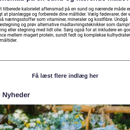
at tilberede kalorielet aftensmad på en sund og nærende måde er
gt at planlægge og forberede dine måltider. Vælg fødevarer, der 
 på næringsstoffer som vitaminer, mineraler og kostfibre. Undgå
urestegning og prøv alternative madlavningsteknikker som dampn
ng eller stegning med lidt olie. Sørg også for at inkludere en go
nce mellem magert protein, sundt fedt og komplekse kulhydrater
måltider.
Få læst flere indlæg her
e Nyheder