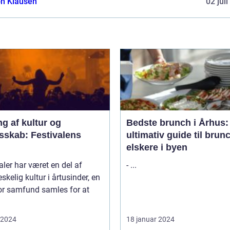
n Klausen
02 jul
ng af kultur og
Bedste brunch i Århus:
sskab: Festivalens
ultimativ guide til brun
elskere i byen
aler har været en del af
- ...
kelig kultur i årtusinder, en
or samfund samles for at
i 2024
18 januar 2024