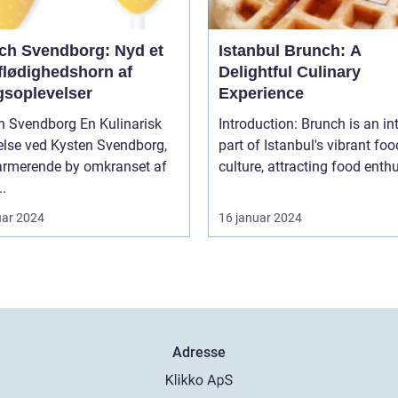
ch Svendborg: Nyd et
Istanbul Brunch: A
flødighedshorn af
Delightful Culinary
soplevelser
Experience
endborg En Kulinarisk
Introduction: Brunch is an in
e ved Kysten Svendborg,
part of Istanbul's vibrant foo
armerende by omkranset af
culture, attracting food enthus
.
uar 2024
16 januar 2024
Adresse