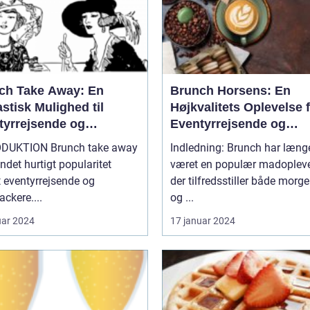
ch Take Away: En
Brunch Horsens: En
stisk Mulighed til
Højkvalitets Oplevelse 
tyrrejsende og
Eventyrrejsende og
packere
Backpackere
ON Brunch take away
Indledning: Brunch har læng
ndet hurtigt popularitet
været en populær madopleve
 eventyrrejsende og
der tilfredsstiller både morg
ckere....
og ...
uar 2024
17 januar 2024