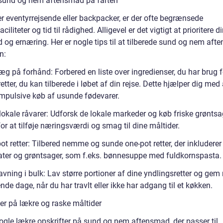
l sund og nem aftensmad på farten
er eventyrrejsende eller backpacker, er der ofte begrænsede
ciliteter og tid til rådighed. Alligevel er det vigtigt at prioritere d
 og ernæring. Her er nogle tips til at tilberede sund og nem af
n:
æg på forhånd: Forbered en liste over ingredienser, du har brug f
etter, du kan tilberede i løbet af din rejse. Dette hjælper dig med 
mpulsive køb af usunde fødevarer.
lokale råvarer: Udforsk de lokale markeder og køb friske grøntsa
for at tilføje næringsværdi og smag til dine måltider.
ot retter: Tilbered nemme og sunde one-pot retter, der inkluderer 
ater og grøntsager, som f.eks. bønnesuppe med fuldkornspasta.
vning i bulk: Lav større portioner af dine yndlingsretter og gem r
nde dage, når du har travlt eller ikke har adgang til et køkken.
ter på lækre og raske måltider
nogle lækre opskrifter på sund og nem aftensmad, der passer til