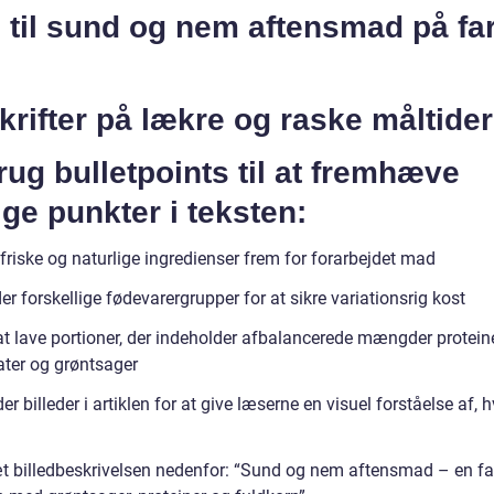
 til sund og nem aftensmad på fa
rifter på lækre og raske måltider
rug bulletpoints til at fremhæve
ige punkter i teksten:
friske og naturlige ingredienser frem for forarbejdet mad
er forskellige fødevarergrupper for at sikre variationsrig kost
at lave portioner, der indeholder afbalancerede mængder proteine
ater og grøntsager
der billeder i artiklen for at give læserne en visuel forståelse af, 
t billedbeskrivelsen nedenfor: “Sund og nem aftensmad – en fa