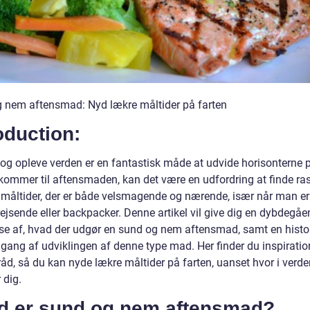
 nem aftensmad: Nyd lækre måltider på farten
oduction:
e og opleve verden er en fantastisk måde at udvide horisonterne
 kommer til aftensmaden, kan det være en udfordring at finde ra
åltider, der er både velsmagende og nærende, især når man er
rejsende eller backpacker. Denne artikel vil give dig en dybdegå
lse af, hvad der udgør en sund og nem aftensmad, samt en histo
ang af udviklingen af denne type mad. Her finder du inspiratio
råd, så du kan nyde lækre måltider på farten, uanset hvor i verd
 dig.
d er sund og nem aftensmad?