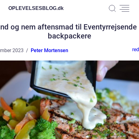
OPLEVELSESBLOG.
dk
nd og nem aftensmad til Eventyrrejsende
backpackere
red
ember 2023
Peter Mortensen