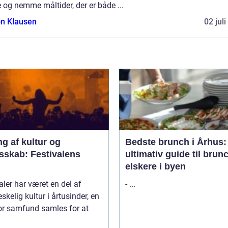
 og nemme måltider, der er både ...
n Klausen
02 jul
ng af kultur og
Bedste brunch i Århus:
sskab: Festivalens
ultimativ guide til brun
elskere i byen
aler har været en del af
- ...
kelig kultur i årtusinder, en
or samfund samles for at