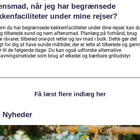
tensmad, når jeg har begrænsede
kenfaciliteter under mine rejser?
om du har begrænsede køkkenfaciliteter under dine rejser, kan d
ig tilberede sund og nem aftensmad. Planlæg på forhånd, brug
e råvarer, tilbered one-pot retter og lav mad i bulk. Dette gør det
t for dig at have sunde måltider, der er lette at tilberede og ge
r til de følgende dage. Du kan også udforske alternative
avningsmetoder som brug af elkedel og bærbare grilludstyr.
Få læst flere indlæg her
e Nyheder