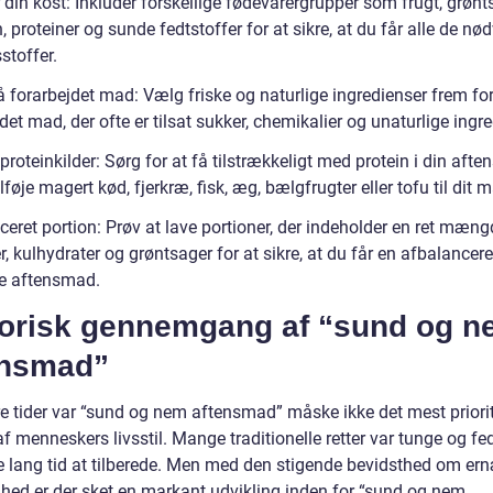
 din kost: Inkluder forskellige fødevarergrupper som frugt, grønt
, proteiner og sunde fedtstoffer for at sikre, at du får alle de n
stoffer.
 forarbejdet mad: Vælg friske og naturlige ingredienser frem fo
det mad, der ofte er tilsat sukker, chemikalier og unaturlige ingre
roteinkilder: Sørg for at få tilstrækkeligt med protein i din aft
ilføje magert kød, fjerkræ, fisk, æg, bælgfrugter eller tofu til dit m
eret portion: Prøv at lave portioner, der indeholder en ret mæng
r, kulhydrater og grøntsager for at sikre, at du får en afbalancer
e aftensmad.
torisk gennemgang af “sund og 
ensmad”
ere tider var “sund og nem aftensmad” måske ikke det mest priori
f menneskers livsstil. Mange traditionelle retter var tunge og fe
 lang tid at tilberede. Men med den stigende bevidsthed om er
hed er der sket en markant udvikling inden for “sund og nem