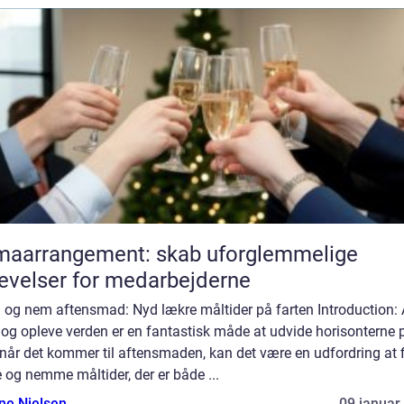
maarrangement: skab uforglemmelige
evelser for medarbejderne
 og nem aftensmad: Nyd lækre måltider på farten Introduction: 
 og opleve verden er en fantastisk måde at udvide horisonterne 
når det kommer til aftensmaden, kan det være en udfordring at 
 og nemme måltider, der er både ...
ine Nielsen
09 januar